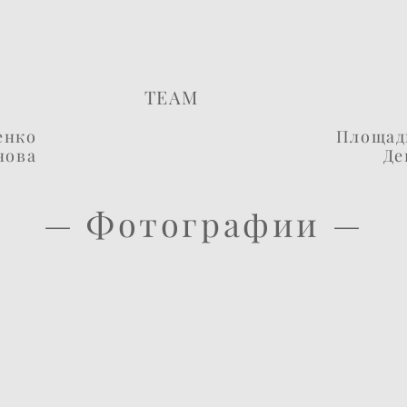
7 июля
7 июля
Лера и Илья
Лера и Илья
TEAM
енко
Площад
нова
Де
— Фотографии —